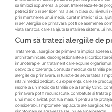
să limitezi expunerea la polen. Interesează-te de prog
petreci timp în aer liber, mai ales în zilele cu niveluri
prin menținerea unui mediu curat în interior și cu ajut
în aer. Alergiile de primăvară pot fi de asemenea com
viață sănătos, care să ajute la întărirea sistemului imu
Cum să tratezi alergiile de 
Tratamentul alergiilor de primăvară implică adesea 
antihistaminicele, decongestionantele și corticosteroizi
imunoterapie, un tratament care expune organismul l
dezvolta o toleranță. Consultă medicul de familie pen
alergiile de primăvară, în funcție de severitatea simpt
întâlni medici dedicați, cu experiență, care se preocup
înscrie la un medic de familie de la Family Clinic, co
primăvară pot fi recunoscute, combătute și tratate pri
unui medic avizat, poți lua măsuri pentru a te prote
considerabil simptomele neplăcute ale alergiilor. Nu
simptomele se agravează sau nu se ameliorează!