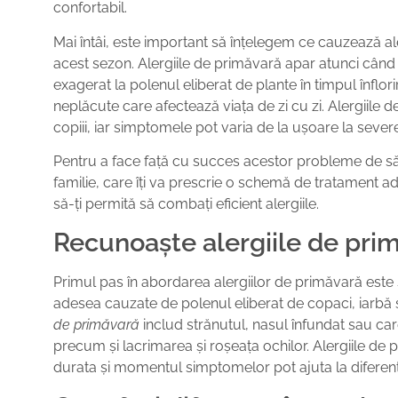
confortabil.
Mai întâi, este important să înțelegem ce cauzează ale
acest sezon. Alergiile de primăvară apar atunci când
exagerat la polenul eliberat de plante în timpul înflo
neplăcute care afectează viața de zi cu zi. Alergiile d
copiii, iar simptomele pot varia de la ușoare la sever
Pentru a face față cu succes acestor probleme de să
familie, care îți va prescrie o schemă de tratament ad
să-ți permită să combați eficient alergiile.
Recunoaște alergiile de pri
Primul pas în abordarea alergiilor de primăvară este s
adesea cauzate de polenul eliberat de copaci, iarbă și f
de primăvară
includ strănutul, nasul înfundat sau car
precum și lacrimarea și roșeața ochilor. Alergiile de
durata și momentul simptomelor pot ajuta la diferenț