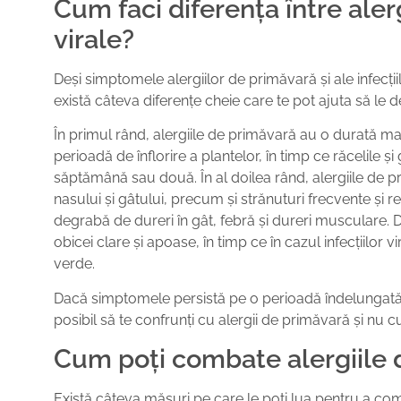
Cum faci diferența între alerg
virale?
Deși simptomele alergiilor de primăvară și ale infecții
există câteva diferențe cheie care te pot ajuta să le 
În primul rând, alergiile de primăvară au o durată mai 
perioadă de înflorire a plantelor, în timp ce răcelile ș
săptămână sau două. În al doilea rând, alergiile de p
nasului și gâtului, precum și strănuturi frecvente și rep
degrabă de dureri în gât, febră și dureri musculare. 
obicei clare și apoase, în timp ce în cazul infecțiilor
verde.
Dacă simptomele persistă pe o perioadă îndelungată ș
posibil să te confrunți cu alergii de primăvară și nu cu 
Cum poți combate alergiile 
Există câteva măsuri pe care le poți lua pentru a com