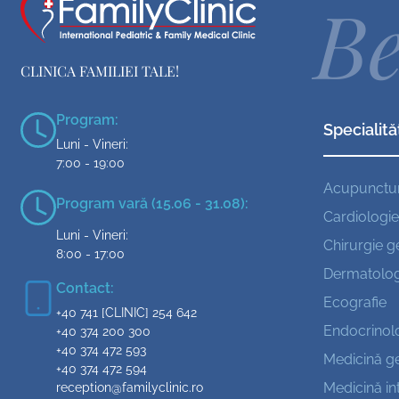
Be
CLINICA FAMILIEI TALE!
Program:
Specialită
Luni - Vineri:
7:00 - 19:00
Acupunctu
Program vară (15.06 - 31.08):
Cardiologie
Luni - Vineri:
Chirurgie g
8:00 - 17:00
Dermatolog
Contact:
Ecografie
+40 741 [CLINIC] 254 642
Endocrinol
+40 374 200 300
+40 374 472 593
Medicină g
+40 374 472 594
Medicină in
reception@familyclinic.ro