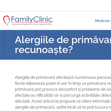
Medicină 
Alergiile de primăva
recunoaște?
Alergiile de primăvară afectează numeroase persoane 
florile eliberează polen în aer. În timp ce primăvara rep
primăvară pot provoca disconfort și probleme de sănă
afectate au dificultăți să-și parcurgă activitățile zilni
afectată. Acest articol își propune să ofere informaț
alergiile de primăvară, astfel încât să te poți bucura