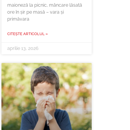
maioneză la picnic, mâncare lăsată
ore în șir pe masă – vara și
primăvara
CITEȘTE ARTICOLUL »
aprilie 13, 2026