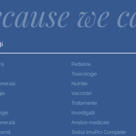
cause we c
ți
ră
Pediatrie
Toxicologie
enerală
Nutriție
ie
Vaccinări
Tratamente
ogie
Investigații
enerală
Analize medicale
ternă
Testul ImuPro Complete