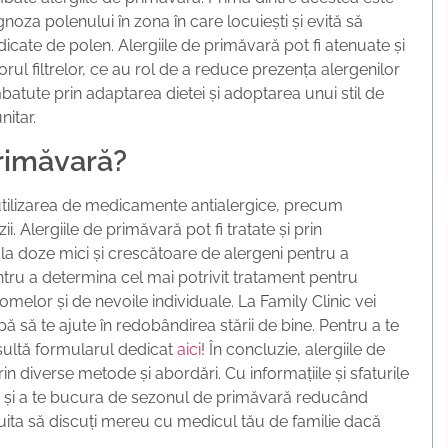
noza polenului în zona în care locuiești și evită să
 ridicate de polen. Alergiile de primăvară pot fi atenuate și
orul filtrelor, ce au rol de a reduce prezența alergenilor
batute prin adaptarea dietei și adoptarea unui stil de
nitar.
primăvară?
utilizarea de medicamente antialergice, precum
i. Alergiile de primăvară pot fi tratate și prin
a doze mici și crescătoare de alergeni pentru a
tru a determina cel mai potrivit tratament pentru
omelor și de nevoile individuale. La Family Clinic vei
ă să te ajute în redobândirea stării de bine. Pentru a te
nsultă formularul dedicat
aici
! În concluzie, alergiile de
n diverse metode și abordări. Cu informațiile și sfaturile
ja și a te bucura de sezonul de primăvară reducând
 uita să discuți mereu cu medicul tău de familie dacă