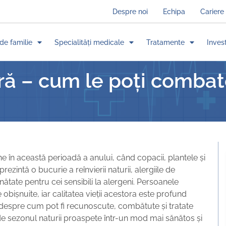
Despre noi
Echipa
Cariere
de familie
Specialități medicale
Tratamente
Invest
ră – cum le poți combate
în această perioadă a anului, când copacii, plantele și
rezintă o bucurie a reînvierii naturii, alergiile de
tate pentru cei sensibili la alergeni. Persoanele
ce obișnuite, iar calitatea vieții acestora este profund
ii despre cum pot fi recunoscute, combătute și tratate
 de sezonul naturii proaspete într-un mod mai sănătos și