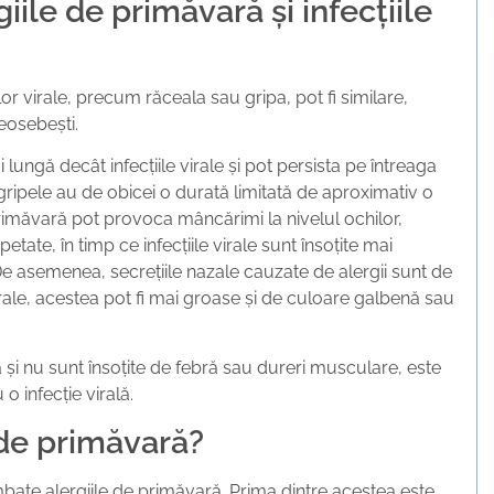
iile de primăvară și infecțiile
lor virale, precum răceala sau gripa, pot fi similare,
deosebești.
lungă decât infecțiile virale și pot persista pe întreaga
i gripele au de obicei o durată limitată de aproximativ o
rimăvară pot provoca mâncărimi la nivelul ochilor,
etate, în timp ce infecțiile virale sunt însoțite mai
De asemenea, secrețiile nazale cauzate de alergii sunt de
 virale, acestea pot fi mai groase și de culoare galbenă sau
i nu sunt însoțite de febră sau dureri musculare, este
o infecție virală.
de primăvară?
bate alergiile de primăvară. Prima dintre acestea este