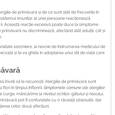
rgiile de primăvară și de ce sunt atât de frecvente în
 sistemul imunitar al unei persoane reacționează
ririi. Această reacție excesivă poate duce la simptome
e primăvară nu discriminează, afectând atât adulții, cât și
e.
nătate sezoniere, ai nevoie de îndrumarea medicului de
ecvată și te va ghida în adoptarea unui stil de viață care
măvară
ă înveți să le recunoști. Alergiile de primăvară sunt
lori în timpul înfloririi.
Simptomele comune ale alergiilor
e curge, mâncărime la nivelul ochilor, gâtului și nasului,
 primăvară pot fi confundate cu o răceală obișnuită, dar
ierea celor două afecțiuni.