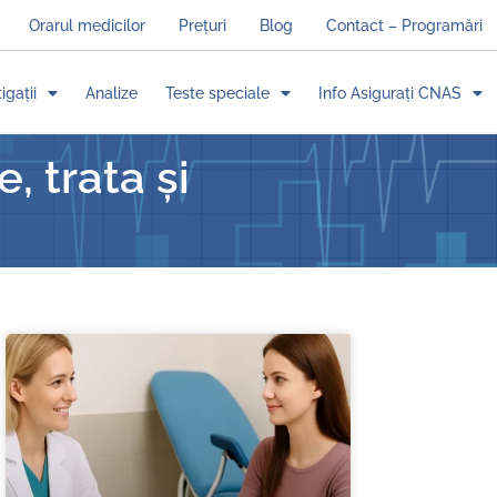
Orarul medicilor
Prețuri
Blog
Contact – Programări
igații
Analize
Teste speciale
Info Asigurați CNAS
, trata și