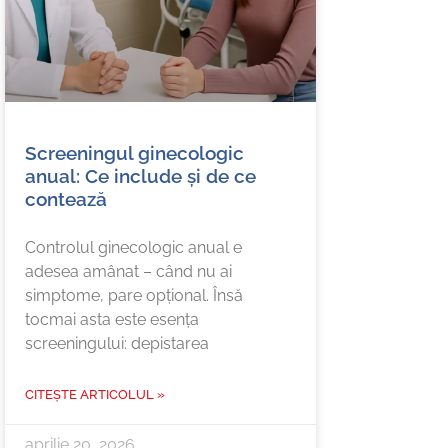
Screeningul ginecologic
anual: Ce include și de ce
contează
Controlul ginecologic anual e
adesea amânat – când nu ai
simptome, pare opțional. Însă
tocmai asta este esența
screeningului: depistarea
CITEȘTE ARTICOLUL »
aprilie 20, 2026