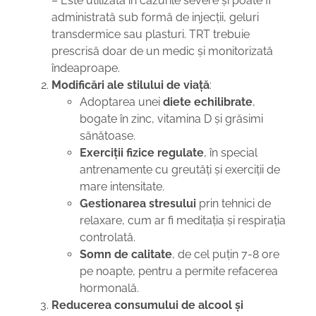
– Este utilizată în cazurile severe și poate fi
administrată sub formă de injecții, geluri
transdermice sau plasturi. TRT trebuie
prescrisă doar de un medic și monitorizată
îndeaproape.
Modificări ale stilului de viață
:
Adoptarea unei
diete echilibrate
,
bogate în zinc, vitamina D și grăsimi
sănătoase.
Exerciții fizice regulate
, în special
antrenamente cu greutăți și exerciții de
mare intensitate.
Gestionarea stresului
prin tehnici de
relaxare, cum ar fi meditația și respirația
controlată.
Somn de calitate
, de cel puțin 7-8 ore
pe noapte, pentru a permite refacerea
hormonală.
Reducerea consumului de alcool și