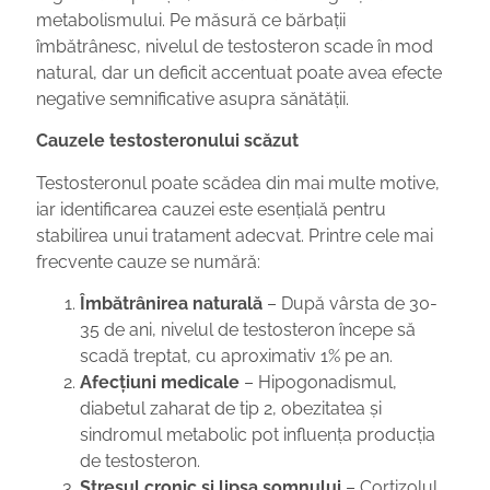
metabolismului. Pe măsură ce bărbații
îmbătrânesc, nivelul de testosteron scade în mod
natural, dar un deficit accentuat poate avea efecte
negative semnificative asupra sănătății.
Cauzele testosteronului scăzut
Testosteronul poate scădea din mai multe motive,
iar identificarea cauzei este esențială pentru
stabilirea unui tratament adecvat. Printre cele mai
frecvente cauze se numără:
Îmbătrânirea naturală
– După vârsta de 30-
35 de ani, nivelul de testosteron începe să
scadă treptat, cu aproximativ 1% pe an.
Afecțiuni medicale
– Hipogonadismul,
diabetul zaharat de tip 2, obezitatea și
sindromul metabolic pot influența producția
de testosteron.
Stresul cronic și lipsa somnului
– Cortizolul