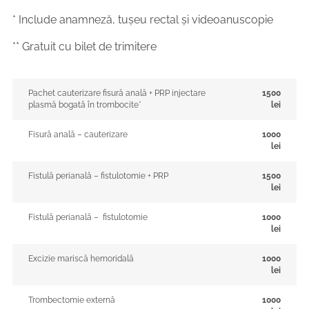
Vineri
* Include anamneză, tușeu rectal și videoanuscopie
** Gratuit cu bilet de trimitere
Pachet cauterizare fisură anală + PRP injectare
1500
plasmă bogată în trombocite*
lei
Fisură anală – cauterizare
1000
lei
Fistulă perianală – fistulotomie + PRP
1500
lei
Fistulă perianală – fistulotomie
1000
lei
Excizie mariscă hemoridală
1000
lei
Trombectomie externă
1000