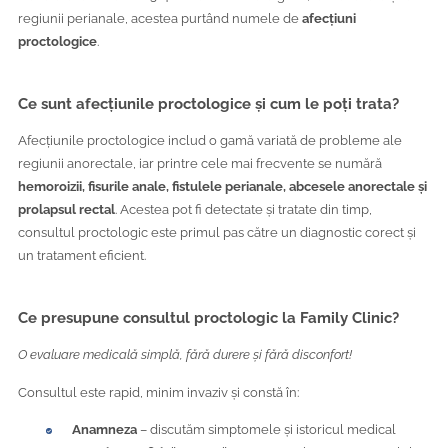
regiunii perianale, acestea purtând numele de
afecțiuni
proctologice
.
Ce sunt afecțiunile proctologice și cum le poți trata?
Afecțiunile proctologice includ o gamă variată de probleme ale
regiunii anorectale, iar printre cele mai frecvente se numără
hemoroizii, fisurile anale, fistulele perianale, abcesele anorectale și
prolapsul rectal
. Acestea pot fi detectate și tratate din timp,
consultul proctologic este primul pas către un diagnostic corect și
un tratament eficient.
Ce presupune consultul proctologic la Family Clinic?
O evaluare medicală simplă, fără durere și fără disconfort!
Consultul este rapid, minim invaziv și constă în:
Anamneza
– discutăm simptomele și istoricul medical