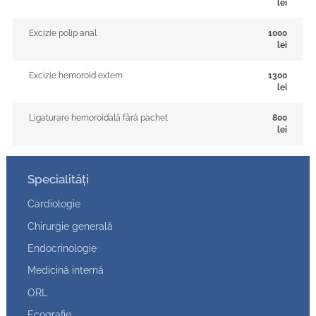
lei
Excizie polip anal
1000
lei
Excizie hemoroid extern
1300
lei
Ligaturare hemoroidală fără pachet
800
lei
Specialități
Cardiologie
Chirurgie generală
Endocrinologie
Medicină internă
ORL
Ecografie