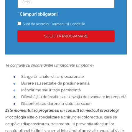
* Câmpuri obligatorii
Sunt de acord cu
Termenii și Condițiile
SOLICITĂ PROGRAMARE
Te confrunți cu oricare dintre următoarele simptome
?
Sângerări anale, chiar și ocazionale
Durere sau senzație de presiune anală
Mâncărime sau iritație persistentă
Dificultăți la defecație sau senzația de evacuare incompletă
Disconfort sau durere la statul pe scaun
Este momentul să programezi un consult la medicul proctolog
!
Proctologia este o specializare a chirurgiei colorectale, care se
ocupă cu diagnosticarea, tratamentul si prevenția afecțiunilor
canalului anal (ultimii 3-4 cm ai intestinului gros), ale anusului și ale