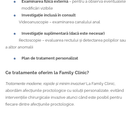
Examinarea fizică externă
– pentru a observa eventualele
modificări vizibile
Investigați
e
inclusă în consult
Videoanuscopie – examinarea canalului anal
Investigație suplimentară (dacă este necesar)
Rectoscopie – evaluarea rectului și detectarea polipilor sau
a altor anomalii
Plan de tratament personalizat
Ce tratamente oferim la Family Clinic?
Tratamente moderne, rapide și minim invazive!
La Family Clinic,
abordăm afecțiunile proctologice cu soluții personalizate, evitând
intervențiile chirurgicale invazive atunci când este posibil pentru
fiecare dintre afecțiunile proctologice.
Hemoroizii