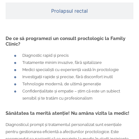
Prolapsul rectal
De ce să programezi un consult proctologic la Family
Clinic?
Diagnostic rapid și precis
Tratamente minim invazive, fără spitalizare
Medici specialiști cu experiență vastă în proctologie
Investigații rapide și precise, fără disconfort inutil
Tehnologie modernă, de ultimă generație
Confidențialitate și empatie – știm că este un subiect
sensibil și te tratăm cu profesionalism
Sănătatea ta merită atenție! Nu amâna vizita la medic!
Diagnosticul prompt și tratamentul personalizat sunt esențiale
pentru gestionarea eficientă a afecțiunilor proctologice. Este
recomandat ca pacienții să se prezinte la medic în stadii incipiente