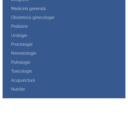
Medicină generală
Obstetrică-ginecologie
Pediatrie
Urologie
Proctologie
Neonatologie
Psihologie
Toxicologie
Acupunctură
Nutriție