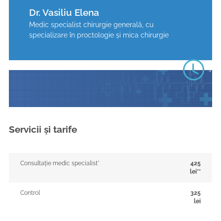
Dr. Vasiliu Elena
Medic specialist chirurgie generală, cu
specializare în proctologie și mica chirurgie
Pr
Servicii și tarife
Luni
Marți
Consultație medic specialist*
425
lei**
Miercuri
Control
325
lei
Joi
1