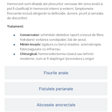
Hemoroizii sunt dilatații ale plexurilor venoase din zona anală și
pot fi clasificați în hemoroizi interni și externi. Simptomele
frecvente includ sângerări la defecație, durere, prurit și senzația
de disconfort.
Tratament:
Conservator:
schimbări dietetice (aport crescut de fibre,
hidratare), evitarea constipației, băi de șezut.
Minim invaziv:
ligatura cu benzi elastice, scleroterapie,
fotocoagulare cu infraroșu.
Chirurgical:
hemoroidectomia clasică sau tehnici
moderne, cum ar fi staplingul (procedura Longo).
Fisurile anale
Fistulele perianale
Abcesele anorectale