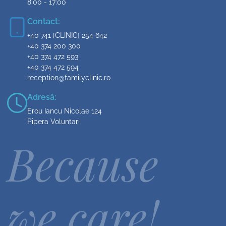
8:00 - 17:00
Contact:
+40 741 [CLINIC] 254 642
+40 374 200 300
+40 374 472 593
+40 374 472 594
reception@familyclinic.ro
Adresă:
Erou Iancu Nicolae 124
Pipera Voluntari
Because
we care!