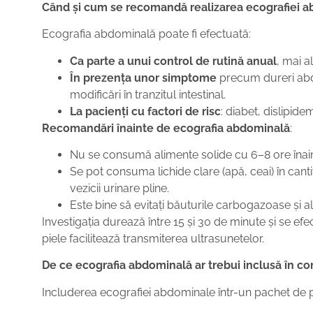
Când și cum se recomandă realizarea ecografiei 
Ecografia abdominală poate fi efectuată:
Ca parte a unui control de rutină anual
, mai a
În prezența unor simptome
precum dureri abdo
modificări în tranzitul intestinal.
La pacienți cu factori de risc
: diabet, dislipide
Recomandări înainte de ecografia abdominală
:
Nu se consumă alimente solide cu 6–8 ore înain
Se pot consuma lichide clare (apă, ceai) în ca
vezicii urinare pline.
Este bine să evitați băuturile carbogazoase și a
Investigația durează între 15 și 30 de minute și se efe
piele facilitează transmiterea ultrasunetelor.
De ce ecografia abdominală ar trebui inclusă în co
Includerea ecografiei abdominale într-un pachet de pr