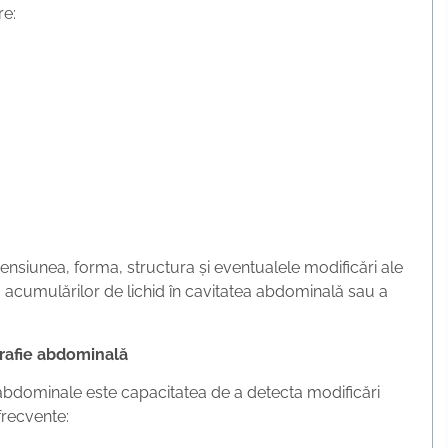
re:
ensiunea, forma, structura și eventualele modificări ale
 acumulărilor de lichid în cavitatea abdominală sau a
grafie abdominală
i abdominale este capacitatea de a detecta modificări
frecvente: