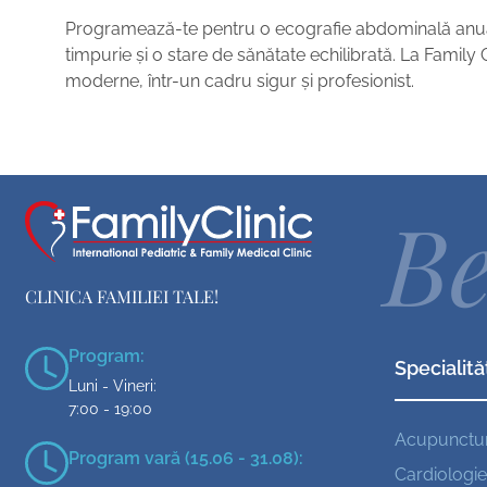
Programează-te pentru o ecografie abdominală anuală 
timpurie și o stare de sănătate echilibrată. La Family 
moderne, într-un cadru sigur și profesionist.
Be
CLINICA FAMILIEI TALE!
Program:
Specialită
Luni - Vineri:
7:00 - 19:00
Acupunctu
Program vară (15.06 - 31.08):
Cardiologie