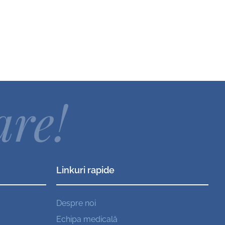
are!
Linkuri rapide
Despre noi
Echipa medicală