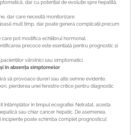
tomatică, dar cu potențial de evoluție spre hepatită,
ne, dar care necesită monitorizare.
ioasă mult timp, dar poate genera complicații precum
 care pot modifica echilibrul hormonal.
ntificarea precoce este esențială pentru prognostic și
 pacienților vârstnici sau simptomatici.
 și în absența simptomelor
fără să provoace dureri sau alte semne evidente.
i, pierderea unei ferestre critice pentru diagnostic
t întâmplător în timpul ecografiei. Netratat, acesta
hepatică sau chiar cancer hepatic. De asemenea,
dii incipiente poate schimba complet prognosticul