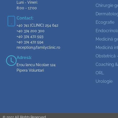
Luni - Vineri:
Chirurgie g
8:00 - 17:00
Dermatolog
Contact:
Ecografie
+40 741 [CLINIC] 254 642
Endocrinol
+40 374 200 300
+40 374 472 593
Medicină g
+40 374 472 594
Medicină in
reception@familyclinic.ro
Obstetrică 
Adresă:
Coaching &
Erou Iancu Nicolae 124
Pipera Voluntari
ORL
Urologie
© 2022 All Rights Reserved.