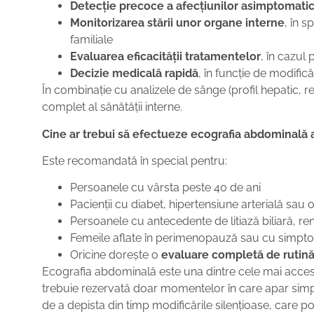
Detecție precoce a afecțiunilor asimptomati
Monitorizarea stării unor organe interne
, în 
familiale
Evaluarea eficacității tratamentelor
, în cazul
Decizie medicală rapidă
, în funcție de modific
În combinație cu analizele de sânge (profil hepatic, r
complet al sănătății interne.
Cine ar trebui să efectueze ecografia abdominală 
Este recomandată în special pentru:
Persoanele cu vârsta peste 40 de ani
Pacienții cu diabet, hipertensiune arterială sau 
Persoanele cu antecedente de litiază biliară, re
Femeile aflate în perimenopauză sau cu simpto
Oricine dorește o
evaluare completă de rutin
Ecografia abdominală este una dintre cele mai accesib
trebuie rezervată doar momentelor în care apar simpt
de a depista din timp modificările silențioase, care po