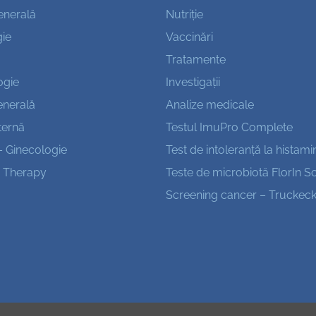
enerală
Nutriție
ie
Vaccinări
Tratamente
ogie
Investigații
enerală
Analize medicale
ternă
Testul ImuPro Complete
– Ginecologie
Test de intoleranță la histami
 Therapy
Teste de microbiotă FlorIn S
Screening cancer – Truckeck I