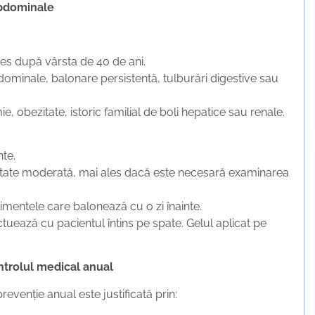
abdominale
les după vârsta de 40 de ani.
minale, balonare persistentă, tulburări digestive sau
mie, obezitate, istoric familial de boli hepatice sau renale.
te.
ntitate moderată, mai ales dacă este necesară examinarea
limentele care balonează cu o zi înainte.
ctuează cu pacientul întins pe spate. Gelul aplicat pe
ntrolul medical anual
evenție anual este justificată prin: