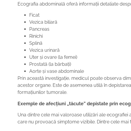
Ecografia abdominală oferă informații detaliate desp
Ficat
Vezica biliară
Pancreas
Rinichi
Splină
Vezica urinară
Uter și ovare (la femei)
Prostată (la bărbați)
Aorte și vase abdominale
Prin această investigație, medicul poate observa dim
acestor organe. Este de asemenea utilă în depistarea
formațiunilor tumorale.
Exemple de afecțiuni „tăcute” depistate prin eco
Una dintre cele mai valoroase utilizări ale ecografie
care nu provoacă simptome vizibile. Dintre cele mai 