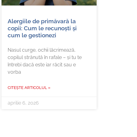
Alergiile de primăvară la
copii: Cum le recunoști și
cum le gestionezi
Nasul curge, ochii lăcrimează,
copilul strănută în rafale – și tu te
întrebi dacă este iar răcit sau e
vorba
CITEȘTE ARTICOLUL »
aprilie 6, 2026