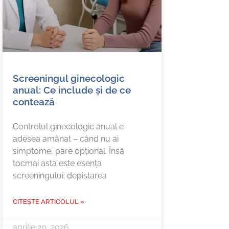
Screeningul ginecologic
anual: Ce include și de ce
contează
Controlul ginecologic anual e
adesea amânat – când nu ai
simptome, pare opțional. Însă
tocmai asta este esența
screeningului: depistarea
CITEȘTE ARTICOLUL »
aprilie 20, 2026