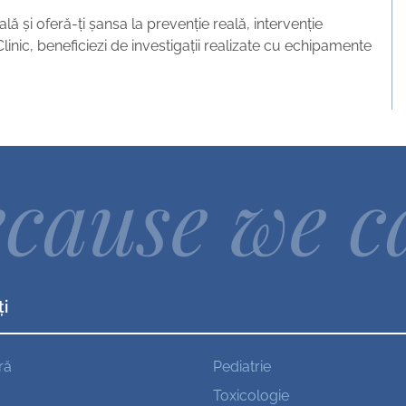
și oferă-ți șansa la prevenție reală, intervenție
Clinic, beneficiezi de investigații realizate cu echipamente
cause we c
ți
ră
Pediatrie
Toxicologie