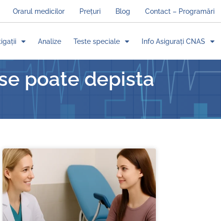
Orarul medicilor
Prețuri
Blog
Contact – Programări
igații
Analize
Teste speciale
Info Asigurați CNAS
ase poate depista