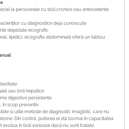
ce
special la persoanele cu boli cronice sau antecedente
 pacienților cu diagnostice deja cunoscute
ările depistate ecografic
enal, lipidic), ecografia abdominală oferă un tablou
anual
obezitate
nală sau boli hepatice
me digestive persistente
ă
, în scop preventiv
ile și utile metode de diagnostic imagistic, care nu
ome. Din contră, puterea ei stă tocmai în capacitatea
t evolua în boli serioase dacă nu sunt tratate.