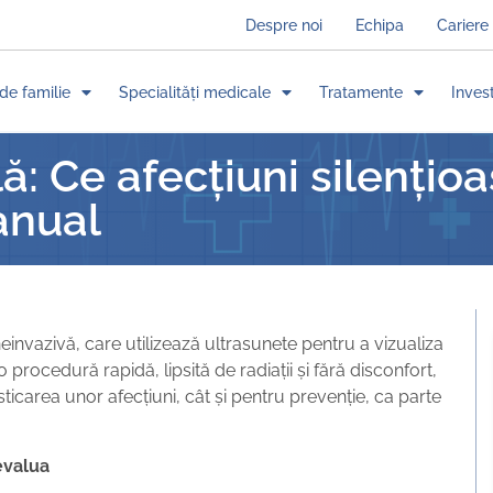
Despre noi
Echipa
Cariere
de familie
Specialități medicale
Tratamente
Invest
: Ce afecțiuni silențio
 anual
einvazivă, care utilizează ultrasunete pentru a vizualiza
 procedură rapidă, lipsită de radiații și fără disconfort,
icarea unor afecțiuni, cât și pentru prevenție, ca parte
evalua