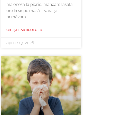
maioneză la picnic, mâncare lăsată
ore în șir pe masă – vara și
primăvara
CITEȘTE ARTICOLUL »
aprilie 13, 2026