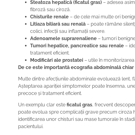
Steatoza hepatică (ficatul gras)
– adesea asimp
fibroză sau ciroză.
Chisturile renale
– de cele mai multe ori benig
Litiaza biliară sau renală
– poate rămâne silenț
colici, infecții sau inflamații severe.
Adenoamele suprarenaliene
– tumori benigne
Tumori hepatice, pancreatice sau renale
– ide
tratament eficient.
Modificări ale prostatei
– utile în monitorizarea
De ce este importantă ecografia abdominală chiar
Multe dintre afecțiunile abdominale evoluează lent, 
Așteptarea apariției simptomelor poate însemna, uneor
precoce și tratament eficient.
Un exemplu clar este
ficatul gras
, frecvent descoperi
poate evolua spre complicații grave precum ciroza 
identificarea unor chisturi sau mase tumorale în sta
pacientului.